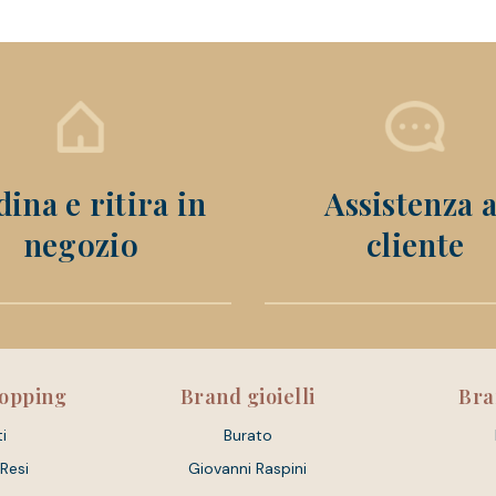
ina e ritira in
Assistenza a
negozio
cliente
hopping
Brand gioielli
Bra
i
Burato
 Resi
Giovanni Raspini