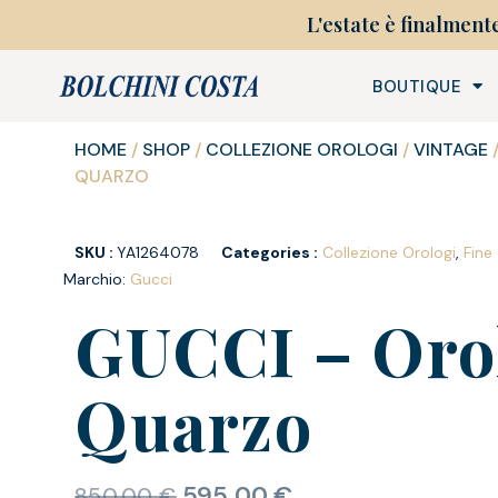
L'estate è finalment
BOUTIQUE
HOME
/
SHOP
/
COLLEZIONE OROLOGI
/
VINTAGE
QUARZO
SKU :
YA1264078
Categories :
Collezione Orologi
,
Fine
Marchio:
Gucci
GUCCI – Oro
Quarzo
595,00
€
850,00
€