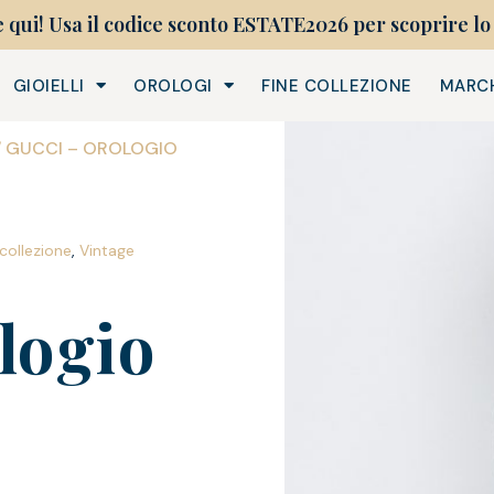
e qui! Usa il codice sconto ESTATE2026 per scoprire lo 
GIOIELLI
OROLOGI
FINE COLLEZIONE
MARC
/ GUCCI – OROLOGIO
 collezione
,
Vintage
logio