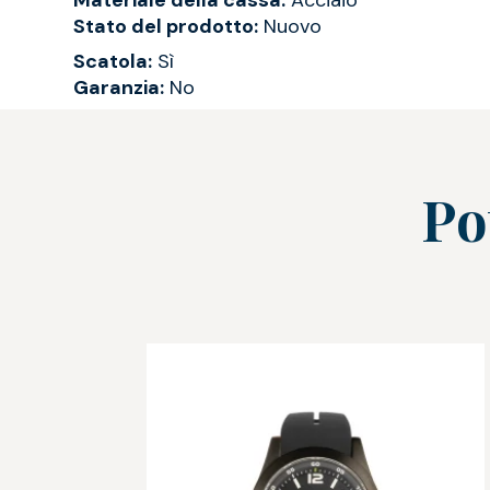
Materiale della cassa:
Acciaio
Stato del prodotto:
Nuovo
Scatola:
Sì
Garanzia:
No
Po