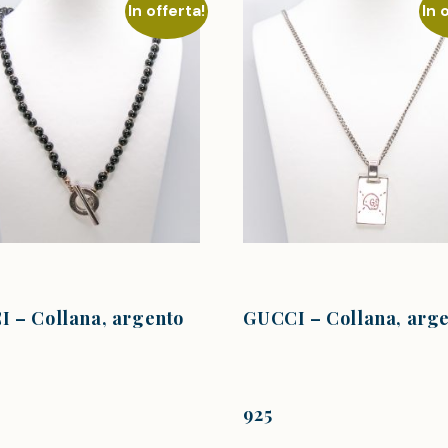
In offerta!
In 
 – Collana, argento
GUCCI – Collana, arg
925