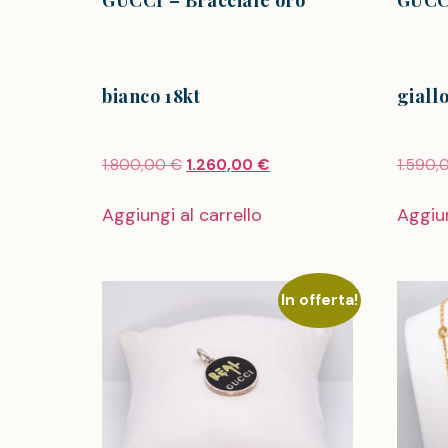
GUCCI – Bracciale oro
GUCCI
bianco 18kt
giallo
1.800,00
€
1.260,00
€
1.590,
Aggiungi al carrello
Aggiun
In offerta!