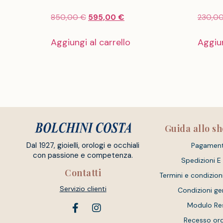
850,00
€
595,00
€
230,0
Aggiungi al carrello
Aggiun
Guida allo s
Dal 1927, gioielli, orologi e occhiali
Pagament
con passione e competenza.
Spedizioni E
Contatti
Termini e condizion
Servizio clienti
Condizioni ge
Modulo Re
Recesso or