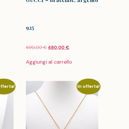
GUCCI – Bracciale, argento
925
690,00
€
480,00
€
Aggiungi al carrello
offerta!
In offerta!