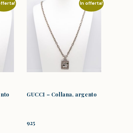
offerta!
In offerta!
ento
GUCCI – Collana, argento
925