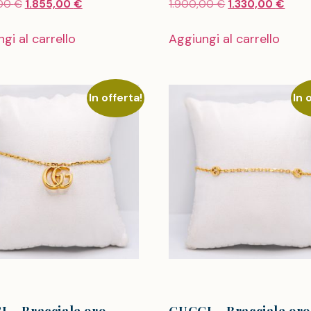
,00
€
1.855,00
€
1.900,00
€
1.330,00
€
gi al carrello
Aggiungi al carrello
In offerta!
In 