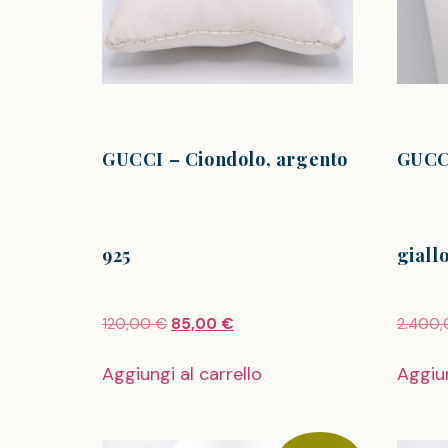
GUCCI – Ciondolo, argento
GUCCI
925
giallo
120,00
€
85,00
€
2.400
Aggiungi al carrello
Aggiun