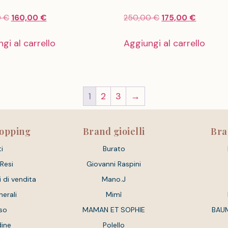
0
€
160,00
€
250,00
€
175,00
€
gi al carrello
Aggiungi al carrello
1
2
3
→
hopping
Brand gioielli
Bra
i
Burato
 Resi
Giovanni Raspini
i di vendita
Mano.J
nerali
Mimì
so
MAMAN ET SOPHIE
BAU
dine
Polello