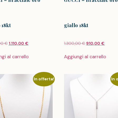
 – Bracciale oro
GUCCI – Bracciale oro
 18kt
giallo 18kt
00
€
1.110,00
€
1.300,00
€
910,00
€
gi al carrello
Aggiungi al carrello
In offerta!
In 