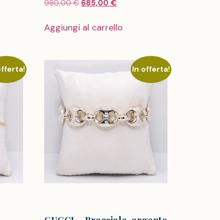
980,00
€
685,00
€
Aggiungi al carrello
offerta!
In offerta!