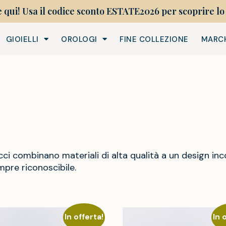
e qui! Usa il codice sconto ESTATE2026 per scoprire lo 
GIOIELLI
OROLOGI
FINE COLLEZIONE
MARC
cci combinano materiali di alta qualità a un design inc
mpre riconoscibile.
In offerta!
In 