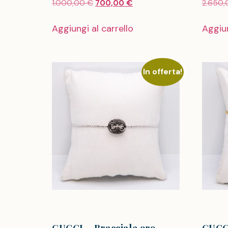
1.000,00
€
700,00
€
2.650
Aggiungi al carrello
Aggiun
In offerta!