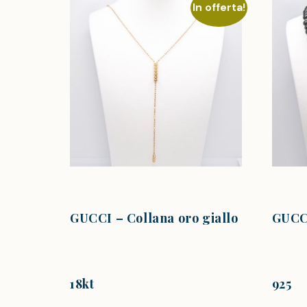
In offerta!
GUCCI – Collana oro giallo
GUCCI
18kt
925