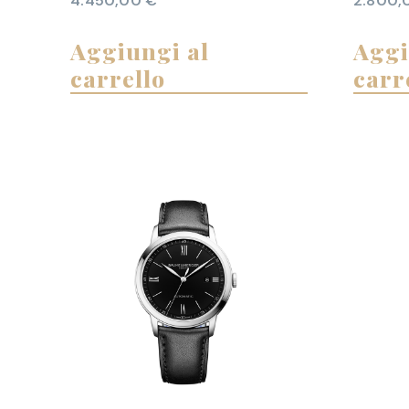
4.450,00
€
2.800
Aggiungi al
Aggi
carrello
carr