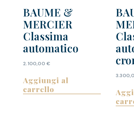
BAUME &
BA
MERCIER
ME
Classima
Cla
automatico
aut
cro
2.100,00
€
3.300,
Aggiungi al
carrello
Aggi
carr