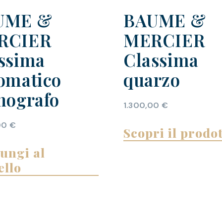
UME &
BAUME &
RCIER
MERCIER
ssima
Classima
omatico
quarzo
nografo
1.300,00
€
00
€
Scopri il prodo
ungi al
ello