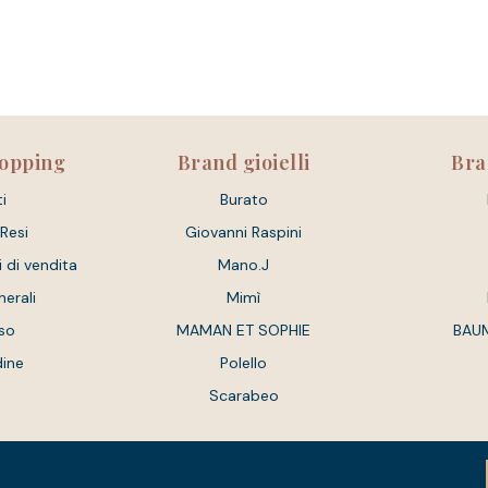
hopping
Brand gioielli
Bra
i
Burato
 Resi
Giovanni Raspini
i di vendita
Mano.J
nerali
Mimì
so
MAMAN ET SOPHIE
BAU
dine
Polello
Scarabeo