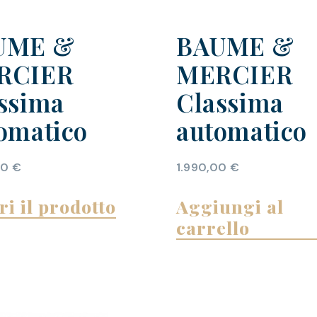
UME &
BAUME &
RCIER
MERCIER
ssima
Classima
omatico
automatico
00
€
1.990,00
€
ri il prodotto
Aggiungi al
carrello