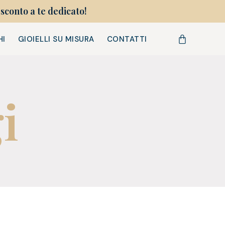
sconto a te dedicato!
HI
GIOIELLI SU MISURA
CONTATTI
i