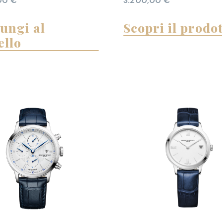
,00
€
3.200,00
€
ungi al
Scopri il prodo
ello