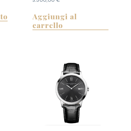
3.500,00
€
tto
Aggiungi al
carrello