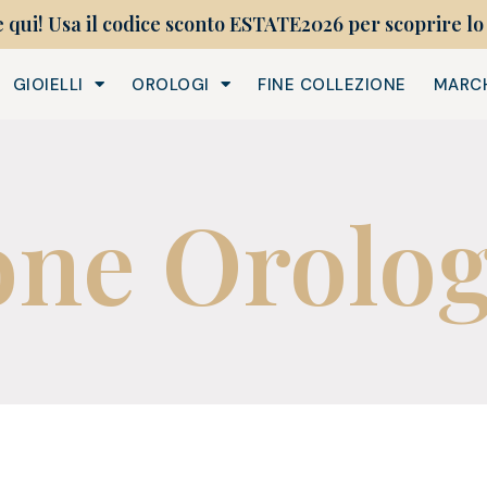
e qui! Usa il codice sconto ESTATE2026 per scoprire lo 
GIOIELLI
OROLOGI
FINE COLLEZIONE
MARC
one Orolog