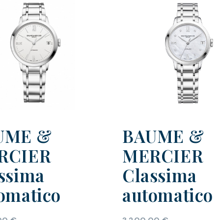
UME &
BAUME &
RCIER
MERCIER
ssima
Classima
omatico
automatico