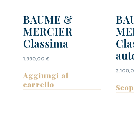
BAUME &
BA
MERCIER
ME
Classima
Cla
aut
1.990,00
€
2.100,
Aggiungi al
carrello
Scop