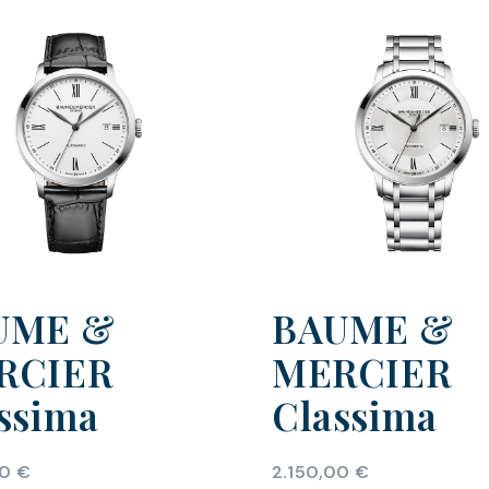
UME &
BAUME &
RCIER
MERCIER
ssima
Classima
00
€
2.150,00
€