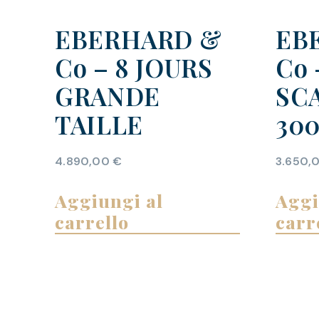
EBERHARD &
EB
Co – 8 JOURS
Co 
GRANDE
SC
TAILLE
30
4.890,00
€
3.650,
Aggiungi al
Aggi
carrello
carr