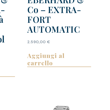
A-
Co – EXTRA-
à
FORT
AUTOMATIC
ol
2.590,00
€
Aggiungi al
carrello