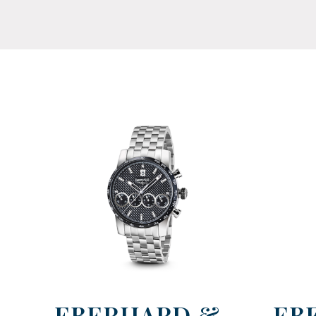
EBERHARD &
EB