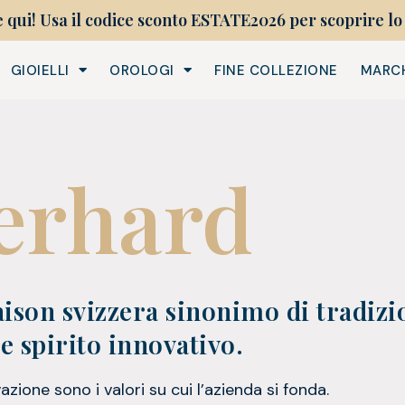
e qui! Usa il codice sconto ESTATE2026 per scoprire lo 
GIOIELLI
OROLOGI
FINE COLLEZIONE
MARC
erhard
ison svizzera sinonimo di tradizi
 spirito innovativo.
azione sono i valori su cui l’azienda si fonda.