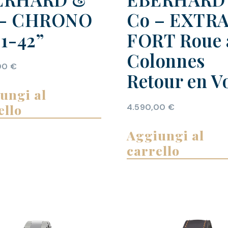
 – CHRONO
Co – EXTR
21-42”
FORT Roue 
Colonnes
00
€
Retour en V
ungi al
ello
4.590,00
€
Aggiungi al
carrello