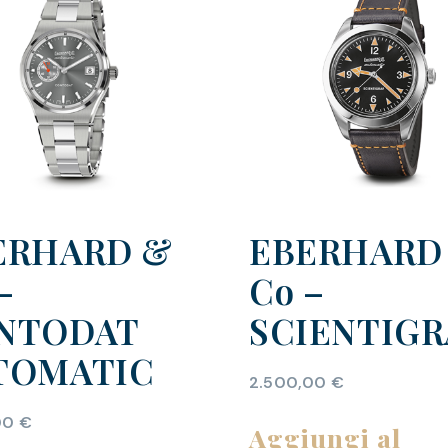
ERHARD &
EBERHARD
–
Co –
NTODAT
SCIENTIGR
TOMATIC
2.500,00
€
00
€
Aggiungi al