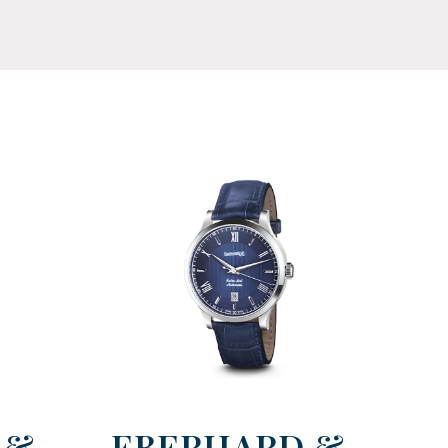
 &
EBERHARD &