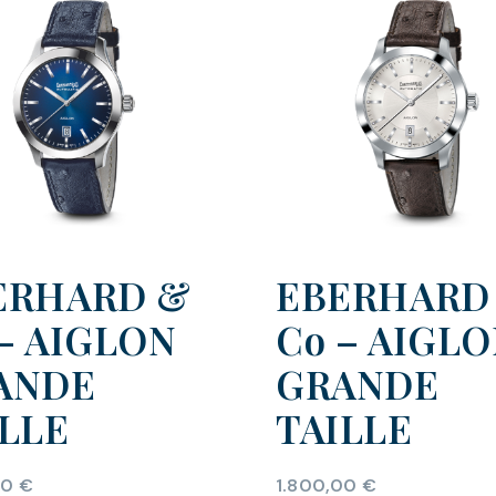
ERHARD &
EBERHARD
– AIGLON
Co – AIGL
ANDE
GRANDE
ILLE
TAILLE
00
€
1.800,00
€