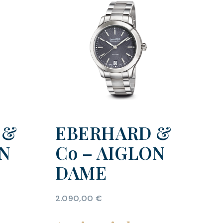
 &
EBERHARD &
ON
Co – AIGLON
DAME
2.090,00
€