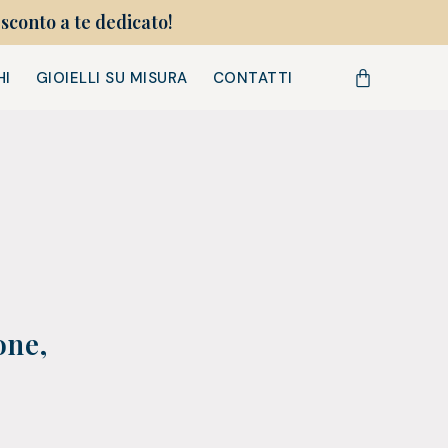
sconto a te dedicato!
HI
GIOIELLI SU MISURA
CONTATTI
one,