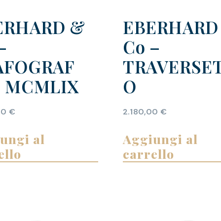
ERHARD &
EBERHARD
–
Co –
AFOGRAF
TRAVERSE
0 MCMLIX
O
00
€
2.180,00
€
ungi al
Aggiungi al
ello
carrello