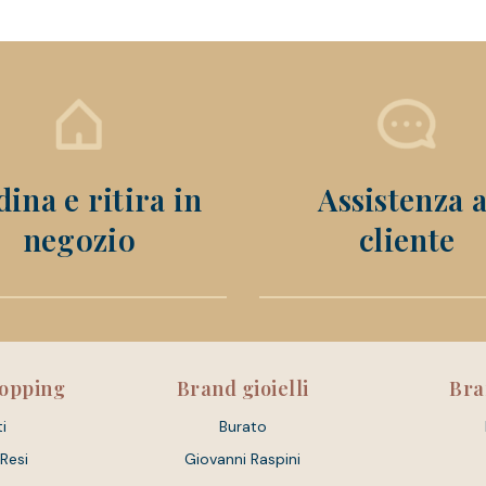
ina e ritira in
Assistenza a
negozio
cliente
hopping
Brand gioielli
Bra
i
Burato
 Resi
Giovanni Raspini