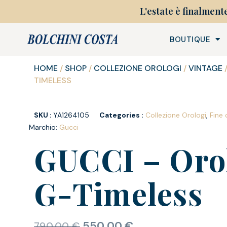
L'estate è finalment
BOUTIQUE
HOME
/
SHOP
/
COLLEZIONE OROLOGI
/
VINTAGE
TIMELESS
SKU :
YA1264105
Categories :
Collezione Orologi
,
Fine 
Marchio:
Gucci
GUCCI – Oro
G-Timeless
550,00
€
790,00
€