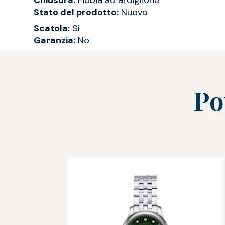
Chiusura:
Fibbia ad ardiglione
Stato del prodotto:
Nuovo
Scatola:
Sì
Garanzia:
No
Po