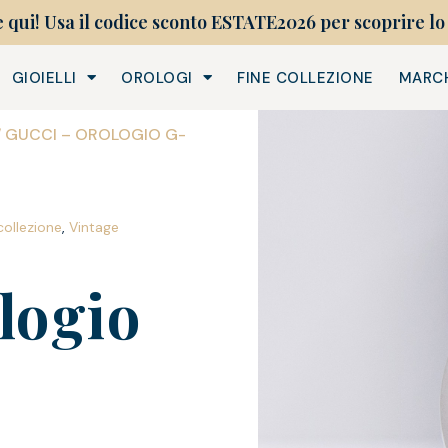
e qui! Usa il codice sconto ESTATE2026 per scoprire lo 
GIOIELLI
OROLOGI
FINE COLLEZIONE
MARC
/ GUCCI – OROLOGIO G-
collezione
,
Vintage
logio