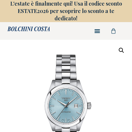
L'estate è finalmente qui! Usa il codice sconto
ESTATE2026 per scoprire lo sconto a te
dedicato!