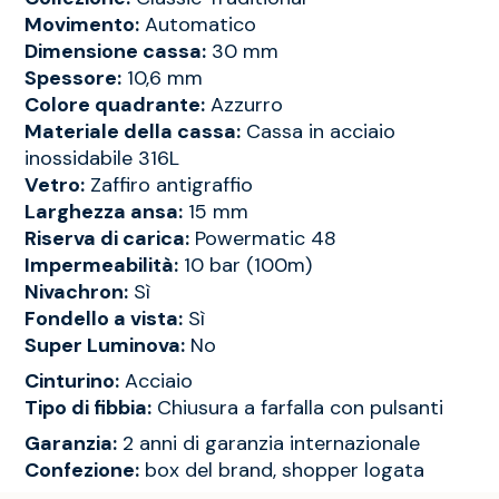
Movimento:
Automatico
Dimensione cassa:
30 mm
Spessore:
10,6 mm
Colore quadrante:
Azzurro
Materiale della cassa:
Cassa in acciaio
inossidabile 316L
Vetro:
Zaffiro antigraffio
Larghezza ansa:
15 mm
Riserva di carica:
Powermatic 48
Impermeabilità:
10 bar (100m)
Nivachron:
Sì
Fondello a vista:
Sì
Super Luminova:
No
Cinturino:
Acciaio
Tipo di fibbia:
Chiusura a farfalla con pulsanti
Garanzia:
2 anni di garanzia internazionale
Confezione:
box del brand, shopper logata