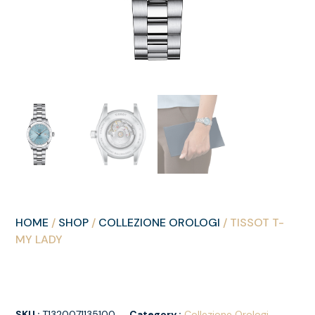
HOME
/
SHOP
/
COLLEZIONE OROLOGI
/ TISSOT T-
MY LADY
SKU :
T1320071135100
Category :
Collezione Orologi