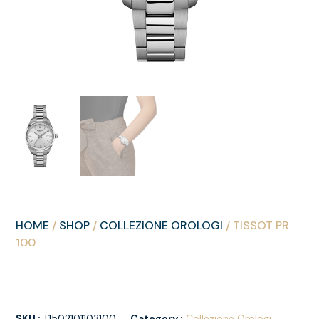
HOME
/
SHOP
/
COLLEZIONE OROLOGI
/ TISSOT PR
100
SKU :
T1502101103100
Category :
Collezione Orologi