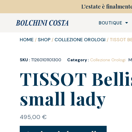
L'estate è finalment
BOUTIQUE
HOME
/
SHOP
/
COLLEZIONE OROLOGI
/ TISSOT B
SKU :
T1260101101300
Category :
Collezione Orologi
M
TISSOT Bell
small lady
495,00
€