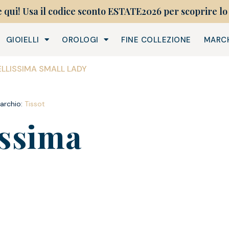
e qui! Usa il codice sconto ESTATE2026 per scoprire lo 
GIOIELLI
OROLOGI
FINE COLLEZIONE
MARC
ELLISSIMA SMALL LADY
archio:
Tissot
issima