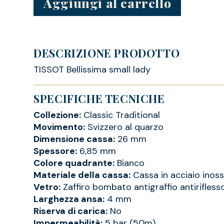
Aggiungi al carrello
DESCRIZIONE PRODOTTO
TISSOT Bellissima small lady
SPECIFICHE TECNICHE
Collezione:
Classic Traditional
Movimento:
Svizzero al quarzo
Dimensione cassa:
26 mm
Spessore:
6,85 mm
Colore quadrante:
Bianco
Materiale della cassa:
Cassa in acciaio inoss
Vetro:
Zaffiro bombato antigraffio antirifless
Larghezza ansa:
4 mm
Riserva di carica:
No
Impermeabilità:
5 bar (50m)