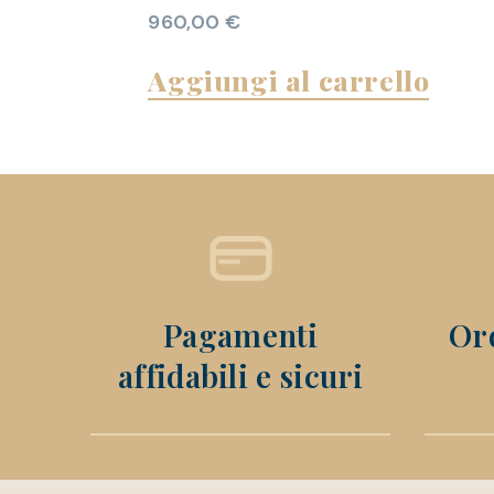
960,00
€
Aggiungi al carrello
Pagamenti
Ord
affidabili e sicuri