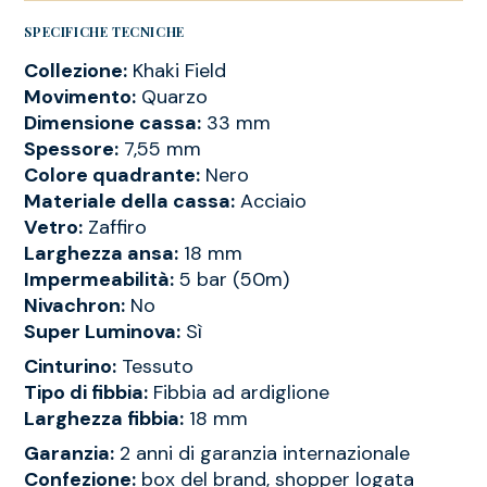
SPECIFICHE TECNICHE
Collezione:
Khaki Field
Movimento:
Quarzo
Dimensione cassa:
33 mm
Spessore:
7,55 mm
Colore quadrante:
Nero
Materiale della cassa:
Acciaio
Vetro:
Zaffiro
Larghezza ansa:
18 mm
Impermeabilità:
5 bar (50m)
Nivachron:
No
Super Luminova:
Sì
Cinturino:
Tessuto
Tipo di fibbia:
Fibbia ad ardiglione
Larghezza fibbia:
18 mm
Garanzia:
2 anni di garanzia internazionale
Confezione:
box del brand, shopper logata