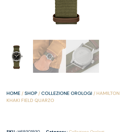
HOME
/
SHOP
/
COLLEZIONE OROLOGI
/ HAMILTON
KHAKI FIELD QUARZO
SKU :
H69301930
Category :
Collezione Orologi