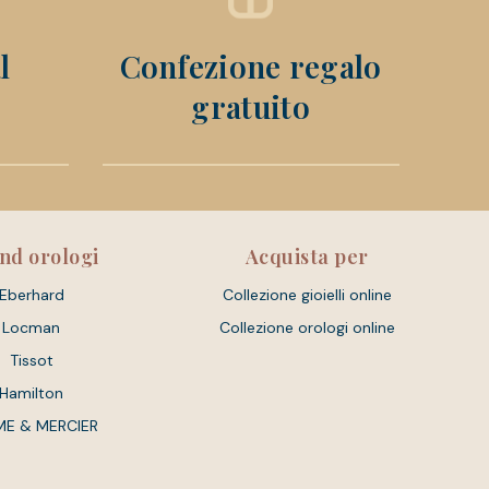
l
Confezione regalo
gratuito
nd orologi
Acquista per
Eberhard
Collezione gioielli online
Locman
Collezione orologi online
Tissot
Hamilton
ME & MERCIER