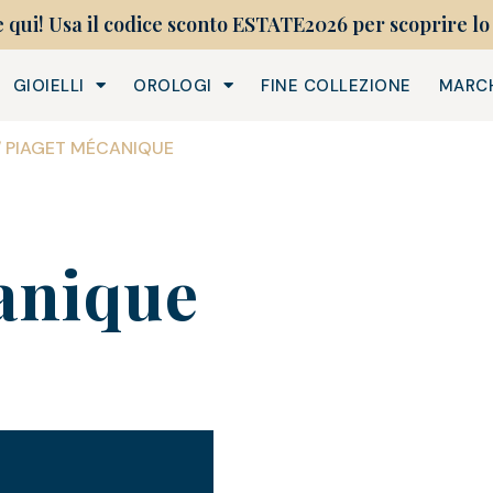
e qui! Usa il codice sconto ESTATE2026 per scoprire lo 
GIOIELLI
OROLOGI
FINE COLLEZIONE
MARC
/ PIAGET MÉCANIQUE
anique