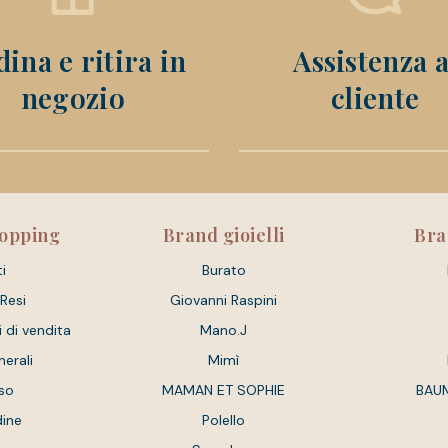
ina e ritira in
Assistenza a
negozio
cliente
hopping
Brand gioielli
Bra
i
Burato
 Resi
Giovanni Raspini
i di vendita
Mano.J
nerali
Mimì
so
MAMAN ET SOPHIE
BAU
dine
Polello