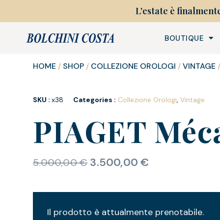
L'estate è finalment
BOUTIQUE
HOME
/
SHOP
/
COLLEZIONE OROLOGI
/
VINTAGE
SKU :
x38
Categories :
Collezione Orologi
,
Vintage
PIAGET Méc
3.500,00
€
5.000,00
€
Il prodotto è attualmente prenotabile.