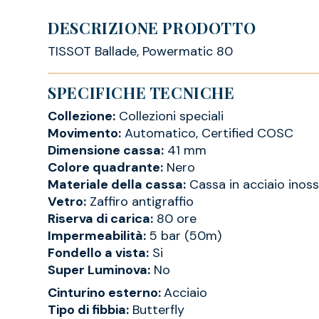
DESCRIZIONE PRODOTTO
TISSOT Ballade, Powermatic 80
SPECIFICHE TECNICHE
Collezione:
Collezioni speciali
Movimento:
Automatico, Certified COSC
Dimensione cassa:
41 mm
Colore quadrante:
Nero
Materiale della cassa:
Cassa in acciaio inoss
Vetro:
Zaffiro antigraffio
Riserva di carica:
80 ore
Impermeabilità:
5 bar (50m)
Fondello a vista:
Si
Super Luminova:
No
Cinturino esterno:
Acciaio
Tipo di fibbia:
Butterfly