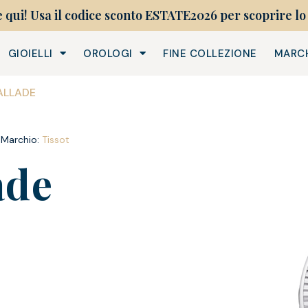
e qui! Usa il codice sconto ESTATE2026 per scoprire lo 
GIOIELLI
OROLOGI
FINE COLLEZIONE
MARC
ALLADE
Marchio:
Tissot
ade