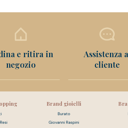
ina e ritira in
Assistenza a
negozio
cliente
hopping
Brand gioielli
Bra
i
Burato
 Resi
Giovanni Raspini