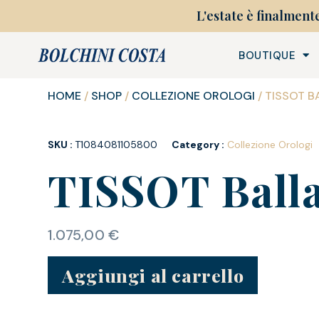
L'estate è finalment
BOUTIQUE
HOME
/
SHOP
/
COLLEZIONE OROLOGI
/ TISSOT B
SKU :
T1084081105800
Category :
Collezione Orologi
TISSOT Ball
1.075,00
€
Aggiungi al carrello