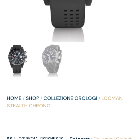
HOME
/
SHOP
/
COLLEZIONE OROLOGI
/ LOCMAN
STEALTH CHRONO
SKU :
0219K01A-BKBKNKS2K
Category :
Collezione Orologi