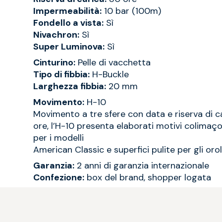
Impermeabilità:
10 bar (100m)
Fondello a vista:
Sì
Nivachron:
Sì
Super Luminova:
Sì
Cinturino:
Pelle di vacchetta
Tipo di fibbia:
H-Buckle
Larghezza fibbia:
20 mm
Movimento:
H-10
Movimento a tre sfere con data e riserva di c
ore, l’H-10 presenta elaborati motivi colimaço
per i modelli
American Classic e superfici pulite per gli orol
Garanzia:
2 anni di garanzia internazionale
Confezione:
box del brand, shopper logata