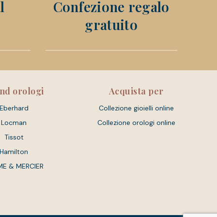
l
Confezione regalo
gratuito
nd orologi
Acquista per
Eberhard
Collezione gioielli online
Locman
Collezione orologi online
Tissot
Hamilton
ME & MERCIER