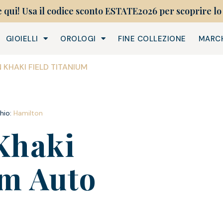
e qui! Usa il codice sconto ESTATE2026 per scoprire lo 
GIOIELLI
OROLOGI
FINE COLLEZIONE
MARC
 KHAKI FIELD TITANIUM
hio:
Hamilton
haki
um Auto