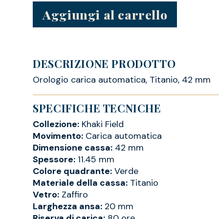
Aggiungi al carrello
DESCRIZIONE PRODOTTO
Orologio carica automatica, Titanio, 42 mm
SPECIFICHE TECNICHE
Collezione:
Khaki Field
Movimento:
Carica automatica
Dimensione cassa:
42 mm
Spessore:
11.45 mm
Colore quadrante:
Verde
Materiale della cassa:
Titanio
Vetro:
Zaffiro
Larghezza ansa:
20 mm
Riserva di carica:
80 ore