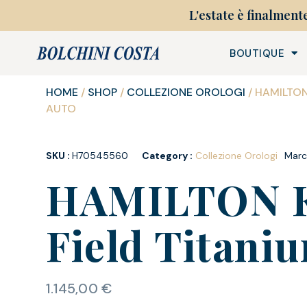
L'estate è finalment
BOUTIQUE
HOME
/
SHOP
/
COLLEZIONE OROLOGI
/ HAMILTON
AUTO
SKU :
H70545560
Category :
Collezione Orologi
Marc
HAMILTON K
Field Titani
1.145,00
€