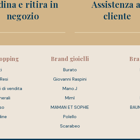
ina e ritira in
Assistenza a
negozio
cliente
hopping
Brand gioielli
Bra
i
Burato
 Resi
Giovanni Raspini
i di vendita
Mano.J
nerali
Mimì
so
MAMAN ET SOPHIE
BAU
dine
Polello
Scarabeo