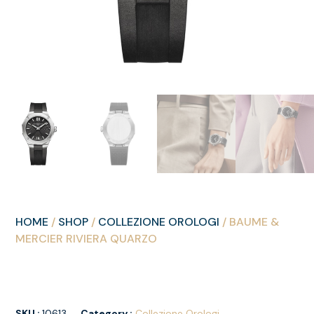
HOME
/
SHOP
/
COLLEZIONE OROLOGI
/ BAUME &
MERCIER RIVIERA QUARZO
SKU :
10613
Category :
Collezione Orologi