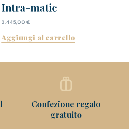
Intra-matic
2.445,00
€
Aggiungi al carrello
l
Confezione regalo
gratuito