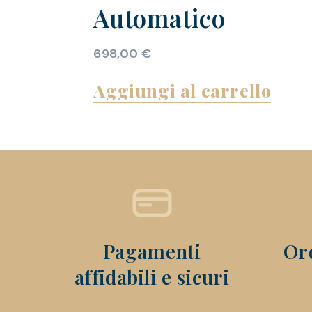
Automatico
698,00
€
Aggiungi al carrello
Pagamenti
Ord
affidabili e sicuri