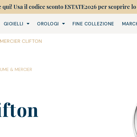
e qui! Usa il codice sconto ESTATE2026 per scoprire lo 
GIOIELLI
OROLOGI
FINE COLLEZIONE
MARC
 MERCIER CLIFTON
UME & MERCIER
fton