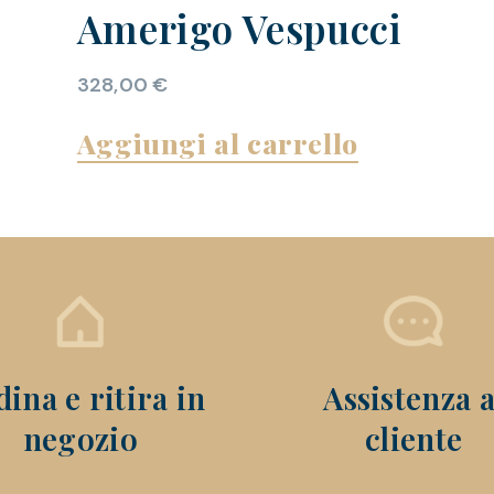
Amerigo Vespucci
328,00
€
Aggiungi al carrello
ina e ritira in
Assistenza a
negozio
cliente