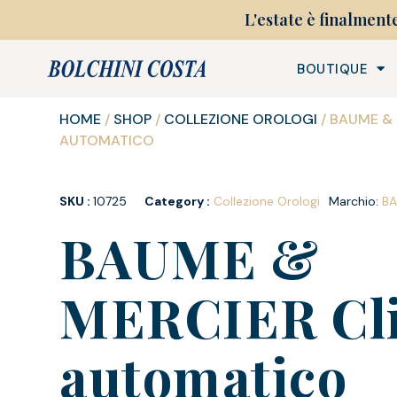
L'estate è finalment
BOUTIQUE
HOME
/
SHOP
/
COLLEZIONE OROLOGI
/ BAUME &
AUTOMATICO
SKU :
10725
Category :
Collezione Orologi
Marchio:
BA
BAUME &
MERCIER Cli
automatico