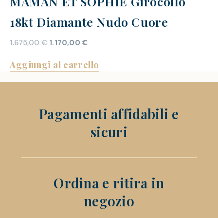
MAMAN ET SOPHIE Girocollo
18kt Diamante Nudo Cuore
1.675,00
€
1.170,00
€
Aggiungi al carrello
Pagamenti affidabili e
sicuri
Ordina e ritira in
negozio