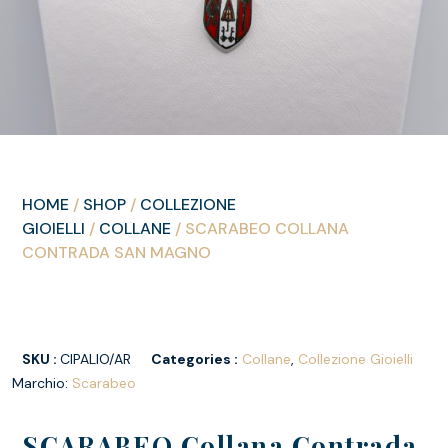
HOME
/
SHOP
/
COLLEZIONE
GIOIELLI
/
COLLANE
/ SCARABEO COLLANA
CONTRADA SAN MAGNO
SKU :
CIPALIO/AR
Categories :
Collane
,
Collezione Gioielli
Marchio:
Scarabeo
SCARABEO Collana Contrada