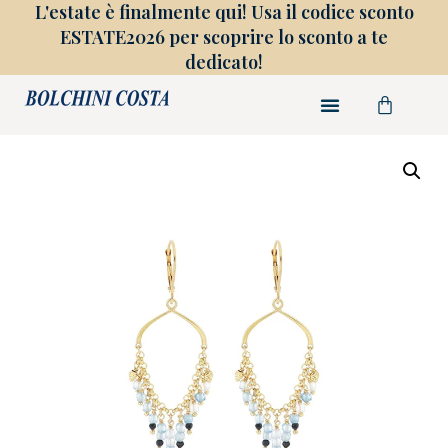
L'estate è finalmente qui! Usa il codice sconto
ESTATE2026 per scoprire lo sconto a te
dedicato!