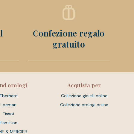
l
Confezione regalo
gratuito
nd orologi
Acquista per
Eberhard
Collezione gioielli online
Locman
Collezione orologi online
Tissot
Hamilton
ME & MERCIER