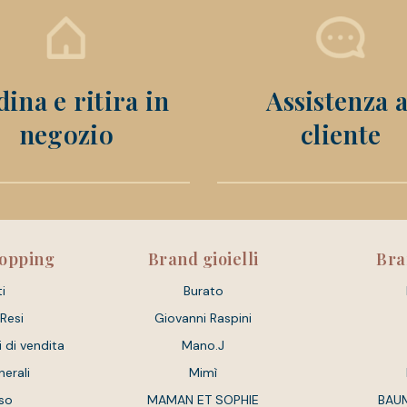
ina e ritira in
Assistenza a
negozio
cliente
hopping
Brand gioielli
Bra
i
Burato
 Resi
Giovanni Raspini
i di vendita
Mano.J
nerali
Mimì
so
MAMAN ET SOPHIE
BAU