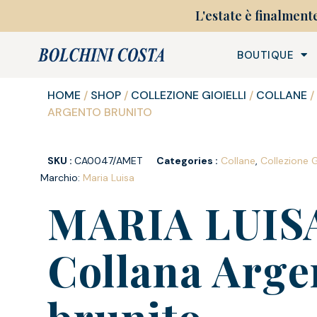
L'estate è finalment
BOUTIQUE
HOME
/
SHOP
/
COLLEZIONE GIOIELLI
/
COLLANE
/
ARGENTO BRUNITO
SKU :
CA0047/AMET
Categories :
Collane
,
Collezione Gi
Marchio:
Maria Luisa
MARIA LUIS
Collana Arge
brunito