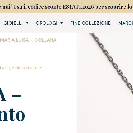
e qui! Usa il codice sconto ESTATE2026 per scoprire lo 
GIOIELLI
OROLOGI
FINE COLLEZIONE
MARC
 MARIA LUISA – COLLANA
oielli
,
Fine collezione
A –
nto