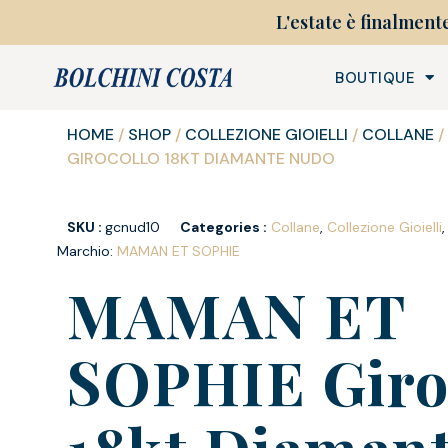
L'estate è finalment
BOUTIQUE
HOME
/
SHOP
/
COLLEZIONE GIOIELLI
/
COLLANE
/
GIROCOLLO 18KT DIAMANTE NUDO
SKU :
gcnud10
Categories :
Collane
,
Collezione Gioielli
Marchio:
MAMAN ET SOPHIE
MAMAN ET
SOPHIE Giro
18kt Diaman