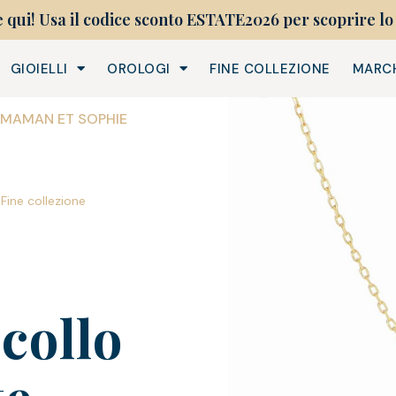
e qui! Usa il codice sconto ESTATE2026 per scoprire lo 
GIOIELLI
OROLOGI
FINE COLLEZIONE
MARC
 MAMAN ET SOPHIE
,
Fine collezione
collo
te