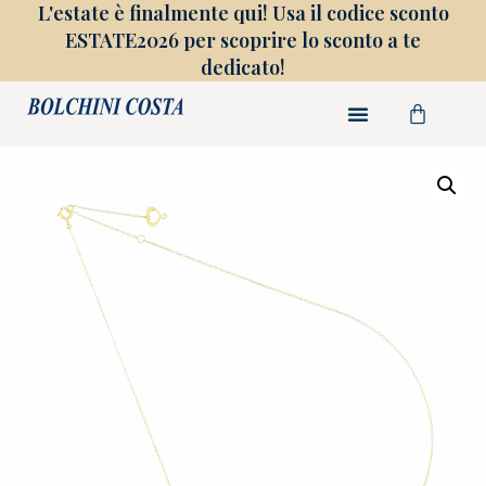
L'estate è finalmente qui! Usa il codice sconto
ESTATE2026 per scoprire lo sconto a te
dedicato!