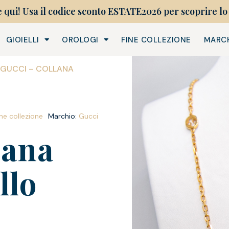
e qui! Usa il codice sconto ESTATE2026 per scoprire lo 
GIOIELLI
OROLOGI
FINE COLLEZIONE
MARC
 GUCCI – COLLANA
ine collezione
Marchio:
Gucci
lana
llo