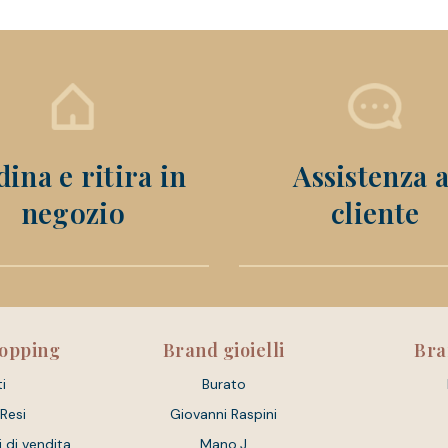
ina e ritira in
Assistenza a
negozio
cliente
hopping
Brand gioielli
Bra
i
Burato
 Resi
Giovanni Raspini
i di vendita
Mano.J