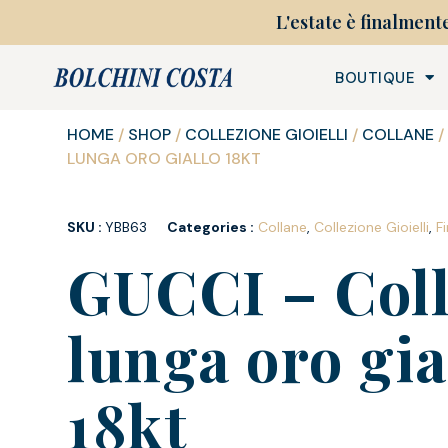
L'estate è finalment
BOUTIQUE
HOME
/
SHOP
/
COLLEZIONE GIOIELLI
/
COLLANE
/
LUNGA ORO GIALLO 18KT
SKU :
YBB63
Categories :
Collane
,
Collezione Gioielli
,
F
GUCCI – Col
lunga oro gia
18kt