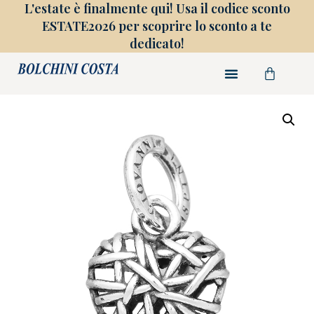
L'estate è finalmente qui! Usa il codice sconto
ESTATE2026 per scoprire lo sconto a te
dedicato!