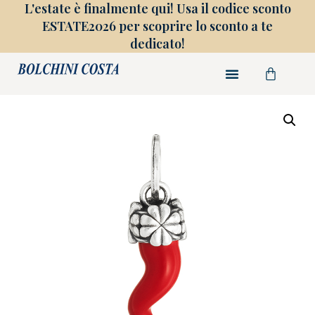
L'estate è finalmente qui! Usa il codice sconto
ESTATE2026 per scoprire lo sconto a te
dedicato!