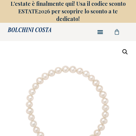
L'estate è finalmente qui! Usa il codice sconto
ESTATE2026 per scoprire lo sconto a te
dedicato!