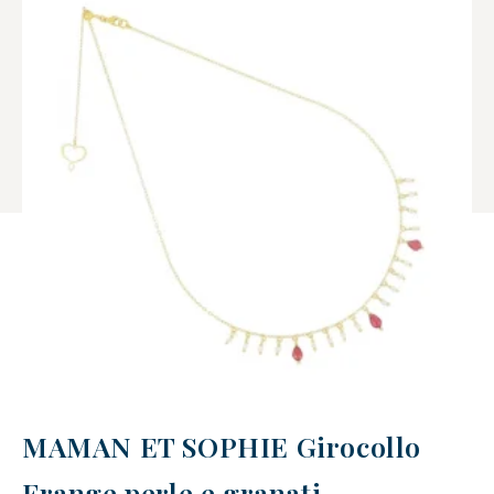
MAMAN ET SOPHIE Girocollo
Frange perle e granati