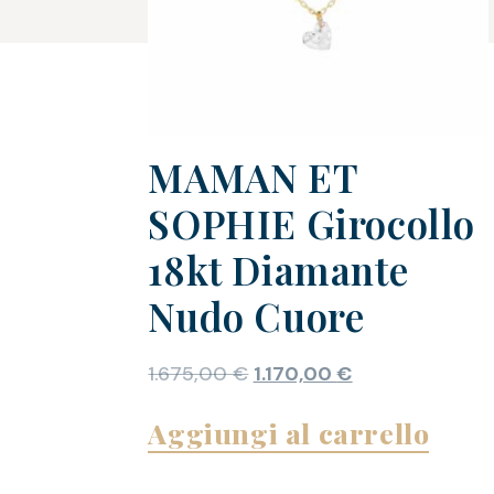
MAMAN ET
SOPHIE Girocollo
18kt Diamante
Nudo Cuore
1.675,00
€
1.170,00
€
Aggiungi al carrello