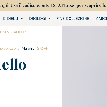
e qui! Usa il codice sconto ESTATE2026 per scoprire lo 
GIOIELLI
OROLOGI
FINE COLLEZIONE
MARC
IADAN – ANELLO
ne collezione
Marchio:
GIADAN
ello