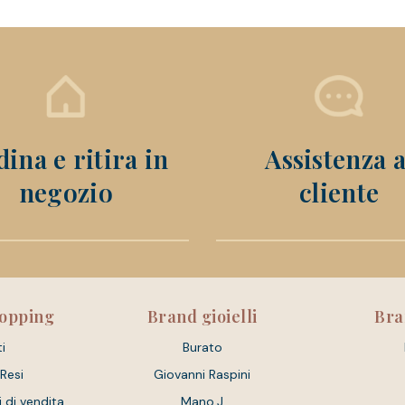
ina e ritira in
Assistenza a
negozio
cliente
hopping
Brand gioielli
Bra
i
Burato
 Resi
Giovanni Raspini
i di vendita
Mano.J