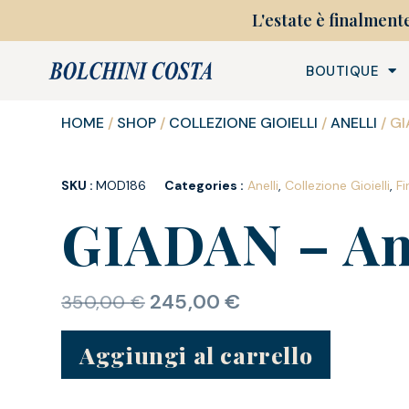
L'estate è finalment
BOUTIQUE
HOME
/
SHOP
/
COLLEZIONE GIOIELLI
/
ANELLI
/ G
SKU :
MOD186
Categories :
Anelli
,
Collezione Gioielli
,
Fi
GIADAN – An
245,00
€
350,00
€
Aggiungi al carrello