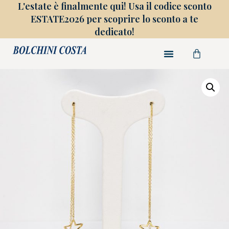
L'estate è finalmente qui! Usa il codice sconto
ESTATE2026 per scoprire lo sconto a te
dedicato!