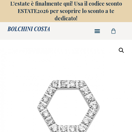
L'estate è finalmente qui! Usa il codice sconto
ESTATE2026 per scoprire lo sconto a te
dedicato!