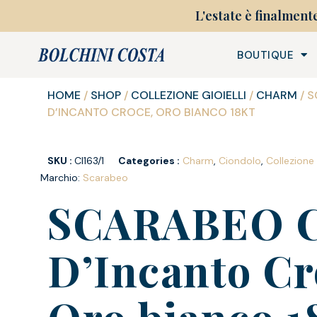
L'estate è finalment
BOUTIQUE
HOME
/
SHOP
/
COLLEZIONE GIOIELLI
/
CHARM
/ 
D’INCANTO CROCE, ORO BIANCO 18KT
SKU :
CI163/1
Categories :
Charm
,
Ciondolo
,
Collezione 
Marchio:
Scarabeo
SCARABEO C
D’Incanto Cr
Oro bianco 1