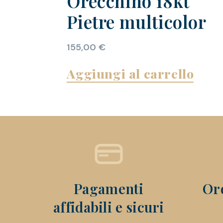
Orecchino 18kt
Pietre multicolor
155,00
€
Aggiungi al carrello
Pagamenti
Ord
affidabili e sicuri