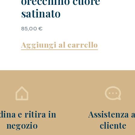
orecchino cuore
satinato
85,00
€
Aggiungi al carrello
ina e ritira in
Assistenza a
negozio
cliente