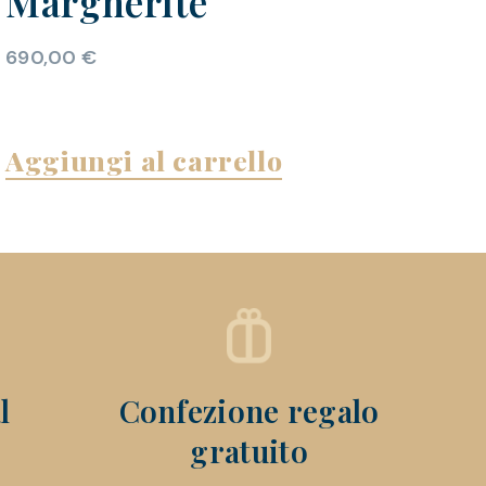
Margherite
690,00
€
Aggiungi al carrello
l
Confezione regalo
gratuito