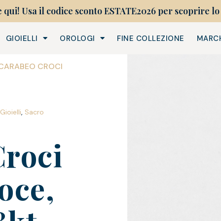
e qui! Usa il codice sconto ESTATE2026 per scoprire lo 
GIOIELLI
OROLOGI
FINE COLLEZIONE
MARC
SCARABEO CROCI
Gioielli
,
Sacro
roci
oce,
8kt