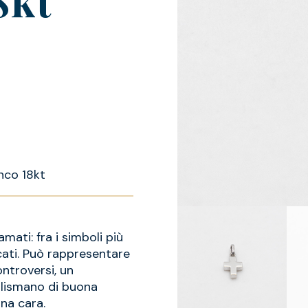
co 18kt
mati: fra i simboli più
ificati. Può rappresentare
ontroversi, un
alismano di buona
na cara.