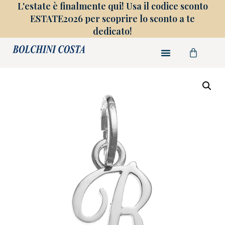
L'estate è finalmente qui! Usa il codice sconto
ESTATE2026 per scoprire lo sconto a te
dedicato!