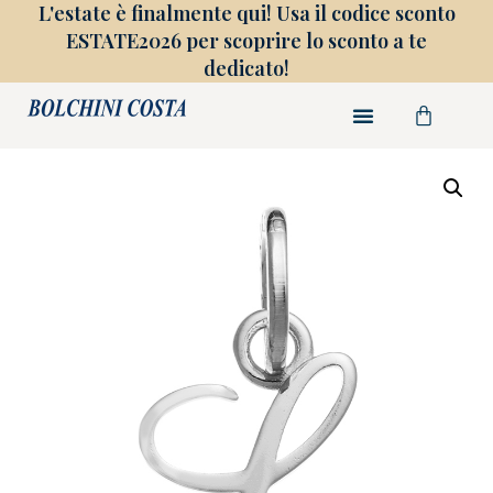
L'estate è finalmente qui! Usa il codice sconto
ESTATE2026 per scoprire lo sconto a te
dedicato!