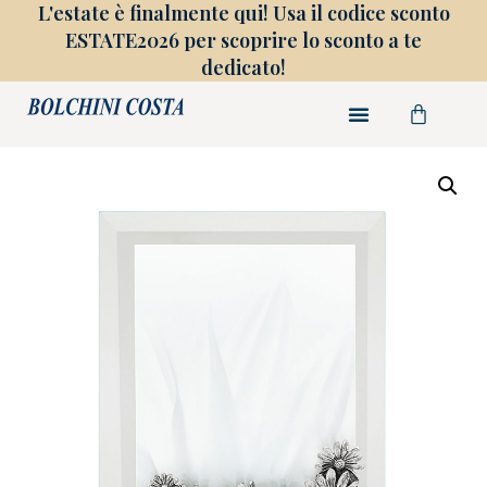
L'estate è finalmente qui! Usa il codice sconto
ESTATE2026 per scoprire lo sconto a te
dedicato!