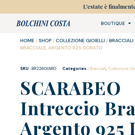
L'estate è finalment
BOUTIQUE
HOME
/
SHOP
/
COLLEZIONE GIOIELLI
/
BRACCIALI
BRACCIALE, ARGENTO 925 DORATO
SKU :
BR2260/ARD
Categories :
Bracciali
,
Collezione Gio
SCARABEO
Intreccio Bra
Argento 925 