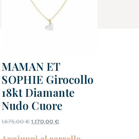
MAMAN ET
SOPHIE Girocollo
18kt Diamante
Nudo Cuore
1.675,00
€
1.170,00
€
Aggiungi al carrello