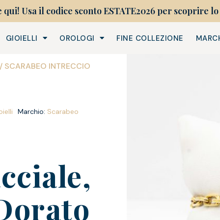
e qui! Usa il codice sconto ESTATE2026 per scoprire lo 
GIOIELLI
OROLOGI
FINE COLLEZIONE
MARC
/ SCARABEO INTRECCIO
ielli
Marchio:
Scarabeo
cciale,
Dorato