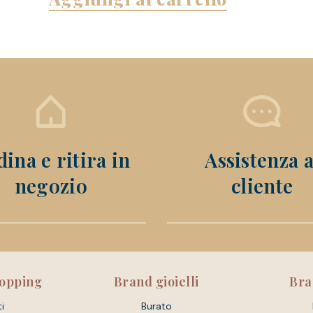
ina e ritira in
Assistenza a
negozio
cliente
hopping
Brand gioielli
Bra
i
Burato