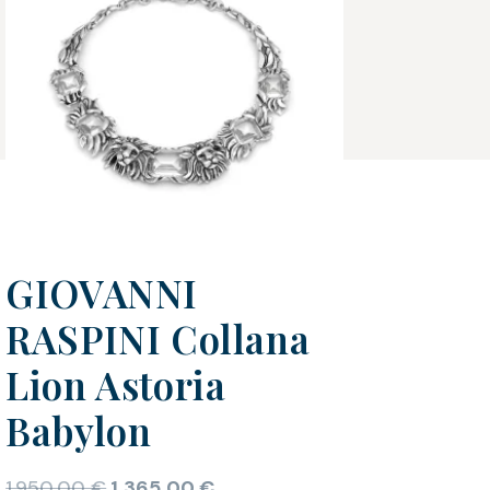
GIOVANNI
RASPINI Collana
Lion Astoria
Babylon
1.950,00
€
1.365,00
€