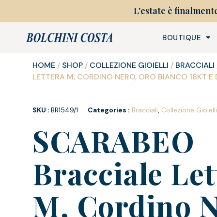
L'estate è finalment
BOUTIQUE
HOME
/
SHOP
/
COLLEZIONE GIOIELLI
/
BRACCIALI
LETTERA M, CORDINO NERO, ORO BIANCO 18KT E
SKU :
BR1549/1
Categories :
Bracciali
,
Collezione Gioiell
SCARABEO
Bracciale Let
M, Cordino N