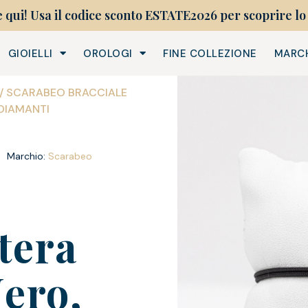
e qui! Usa il codice sconto ESTATE2026 per scoprire lo 
GIOIELLI
OROLOGI
FINE COLLEZIONE
MARC
/ SCARABEO BRACCIALE
 DIAMANTI
i
Marchio:
Scarabeo
tera
ero,