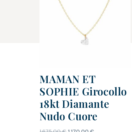
MAMAN ET
SOPHIE Girocollo
18kt Diamante
Nudo Cuore
1.675,00
€
1.170,00
€