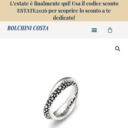
L'estate è finalmente qui! Usa il codice sconto
ESTATE2026 per scoprire lo sconto a te
dedicato!