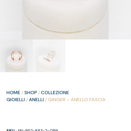
HOME
/
SHOP
/
COLLEZIONE
GIOIELLI
/
ANELLI
/ GINGER – ANELLO FASCIA
SKU :
AN-952-883-2-OR9