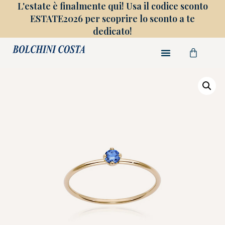
L'estate è finalmente qui! Usa il codice sconto
ESTATE2026 per scoprire lo sconto a te
dedicato!