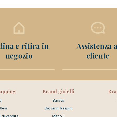
ina e ritira in
Assistenza a
negozio
cliente
hopping
Brand gioielli
Bra
i
Burato
 Resi
Giovanni Raspini
i di vendita
Mano.J