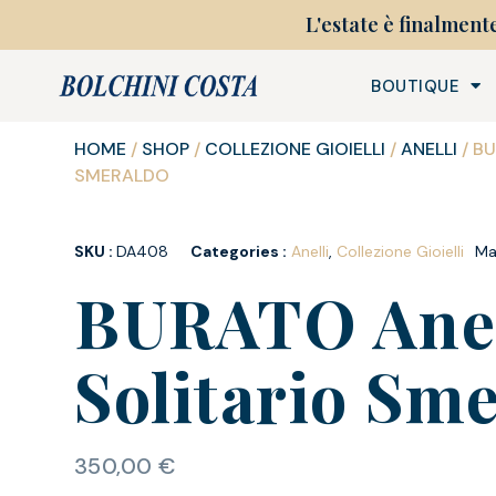
L'estate è finalment
BOUTIQUE
HOME
/
SHOP
/
COLLEZIONE GIOIELLI
/
ANELLI
/ B
SMERALDO
SKU :
DA408
Categories :
Anelli
,
Collezione Gioielli
Ma
BURATO Ane
Solitario Sm
350,00
€