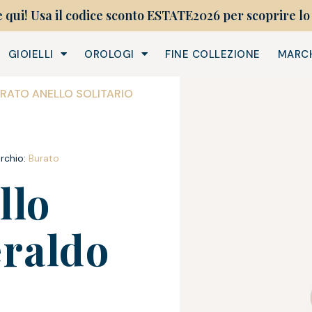
e qui! Usa il codice sconto ESTATE2026 per scoprire lo 
GIOIELLI
OROLOGI
FINE COLLEZIONE
MARC
URATO ANELLO SOLITARIO
rchio:
Burato
llo
eraldo